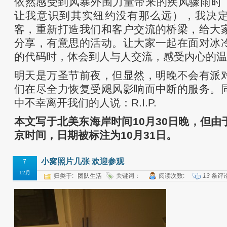
依然感受到风暴外围力量带来的疾风骤雨时（现
让我意识到其实纽约没有那么远），我决
客，重新打造我们和客户交流的桥梁，给大
分享，有意思的活动。让大家一起在面对冰
的代码时，体会到人与人交流，感受内心的温
明天是万圣节前夜，但显然，明晚不会有派
们在尽全力恢复受飓风影响而中断的服务。
中不幸离开我们的人说：R.I.P.
本文写于北美东海岸时间10月30日晚，但由
京时间，日期被标注为10月31日。
小窝照片几张 欢迎参观
7
12月
归类于:
团队生活
关键词：
阅读次数:
13
条评