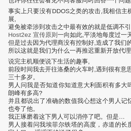
也许你往往会看见不同客服同时回答一个问题 :
事实上只要没有DDOS之类的攻击,我相信主
展,
避免被牵涉到攻击之中最有效的就是低调不引
Host2ez 宣传原则
一向如此,平淡地每度过一
但是过去因为代理商没有控制好,造成了我们
所以这就是我们为什么一再推迟重新开放代理
说完主机顺便说下生活的趣事,
前段时间我去开往洛桑的火车时,遇到很有意思
三十多岁。
男人问我是否知道你知道意大利面积有多大
朗峰有多高?
并且都说出了准确的数值我心想这个男人记
也夸了他。
我正琢磨着这下男人可以消停了吧。但是…
男人接着问我埃菲尔铁塔的高度，赤道的长