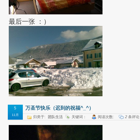
最后一张 ：）
万圣节快乐（迟到的祝福^_^）
5
11月
归类于:
团队生活
关键词：
阅读次数:
2
条评论