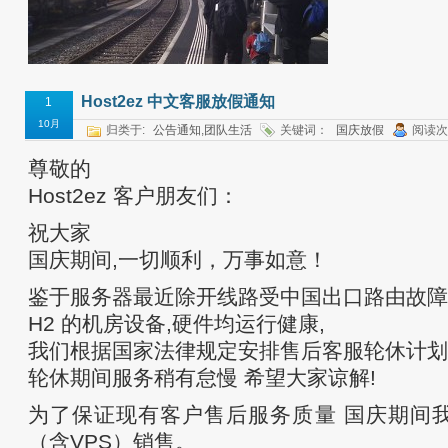
Host2ez 中文客服放假通知
1
10月
归类于:
公告通知
,
团队生活
关键词：
国庆放假
阅读次
尊敬的
Host2ez 客户朋友们：
祝大家
国庆期间,一切顺利，万事如意！
鉴于服务器最近除开线路受中国出口路由故障
H2 的机房设备,硬件均运行健康,
我们根据国家法律规定安排售后客服轮休计划
轮休期间服务稍有怠慢 希望大家谅解!
为了保证现有客户售后服务质量 国庆期间
（含VPS）销售。