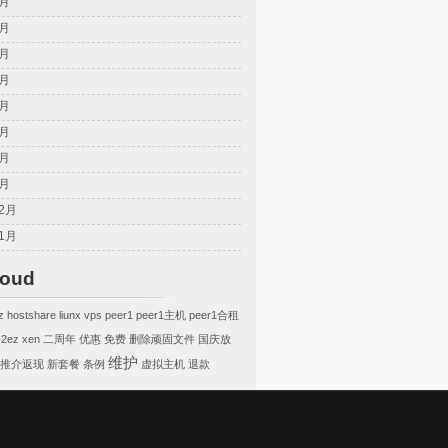
9月
8月
7月
6月
5月
4月
3月
2月
12月
11月
loud
z
hostshare
liunx vps
peer1
peer1主机
peer1合租
s2ez
xen
二周年
优惠
免费
删除顽固文件
国庆放
维护
推介返现
新套餐
条例
虚拟主机
退款