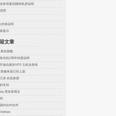
业务简要回顾和机房说明
清理
域名价格说明
束提示
迎文章
 新的面貌
发布的2周年特惠说明
开放自家的VPS 主机业务啦
vps 新服务器已经上架
几张 欢迎参观
的支持
riday 黑色星期五
码
ez 国内合作伙伴
ristmas