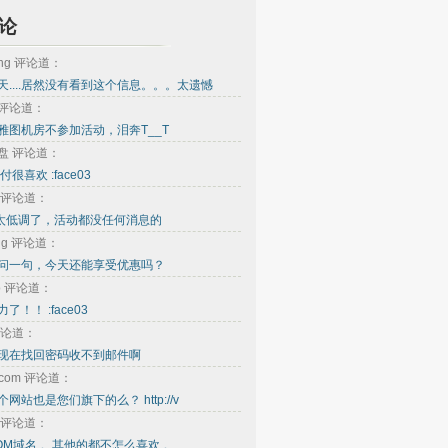
论
ing 评论道：
天....居然没有看到这个信息。。。太遗憾
e 评论道：
雅图机房不参加活动，泪奔T__T
盘 评论道：
付很喜欢 :face03
ou 评论道：
.......太低调了，活动都没任何消息的
ong 评论道：
问一句，今天还能享受优惠吗？
oo 评论道：
了！！ :face03
评论道：
现在找回密码收不到邮件啊
o.com 评论道：
网站也是您们旗下的么？ http://v
 评论道：
OM域名 。其他的都不怎么喜欢 。