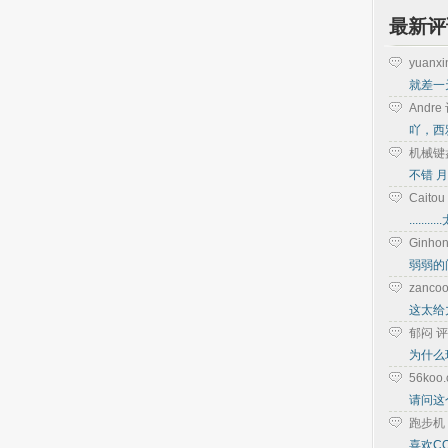
最新评
yuanx
就差一
Andr
吖，西
机械键
不错 月
Cait
....
Ginh
弱弱的
zanc
这太给力
郁闷 
为什么
56ko
请问这个
跑步机
喜欢C