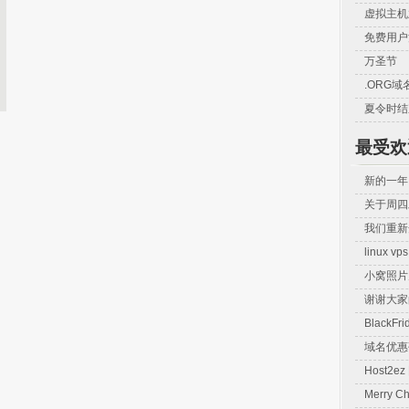
虚拟主机
免费用户
万圣节
.ORG
夏令时结
最受欢
新的一年
关于周四
我们重新
linux 
小窝照片
谢谢大家
BlackF
域名优惠
Host2
Merry Ch