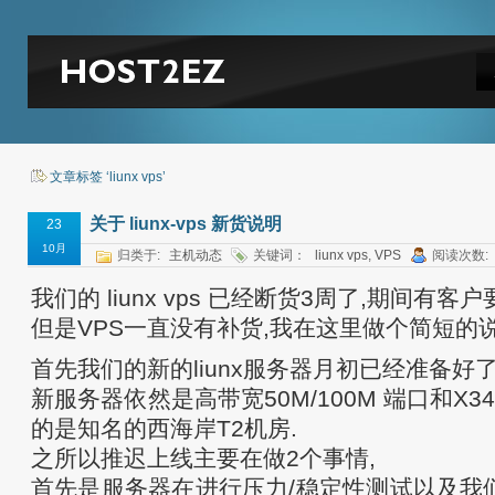
文章标签 ‘liunx vps’
关于 liunx-vps 新货说明
23
10月
归类于:
主机动态
关键词：
liunx vps
,
VPS
阅读次数:
我们的 liunx vps 已经断货3周了,期间有客
但是VPS一直没有补货,我在这里做个简短的
首先我们的新的liunx服务器月初已经准备好了
新服务器依然是高带宽50M/100M 端口和X34
的是知名的西海岸T2机房.
之所以推迟上线主要在做2个事情,
首先是服务器在进行压力/稳定性测试以及我