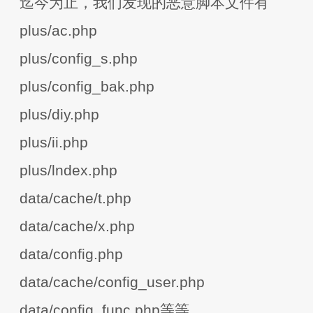
迄今为止，我们发现的恶意脚本文件有
plus/ac.php
plus/config_s.php
plus/config_bak.php
plus/diy.php
plus/ii.php
plus/lndex.php
data/cache/t.php
data/cache/x.php
data/config.php
data/cache/config_user.php
data/config_func.php等等