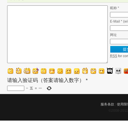
昵称 *
E-Mail * (wi
网址
RSS
for co
请输入验证码（答案请输入数字）
*
−
五
=
一
服务条款
|
使用限
©2008-201