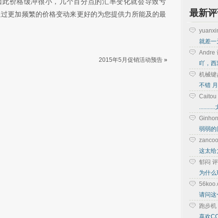
策，因此价格缓冲很小，几个百分点的汇率变化就会导致亏
最新评
通过更加频繁的价格变动来更好的为您提供力所能及的最
yuanx
就差一
Andr
2015年5月促销活动预告
»
吖，西
机械键
不错 月
Cait
....
Ginh
弱弱的
zanc
这太给力
郁闷 
为什么
56ko
请问这个
跑步机
喜欢C