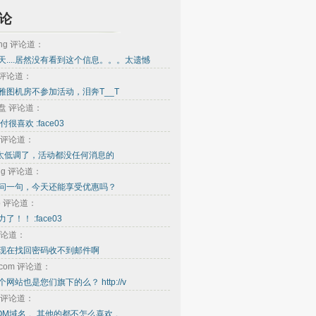
论
ing 评论道：
天....居然没有看到这个信息。。。太遗憾
e 评论道：
雅图机房不参加活动，泪奔T__T
盘 评论道：
付很喜欢 :face03
ou 评论道：
.......太低调了，活动都没任何消息的
ong 评论道：
问一句，今天还能享受优惠吗？
oo 评论道：
了！！ :face03
评论道：
现在找回密码收不到邮件啊
o.com 评论道：
网站也是您们旗下的么？ http://v
 评论道：
OM域名 。其他的都不怎么喜欢 。