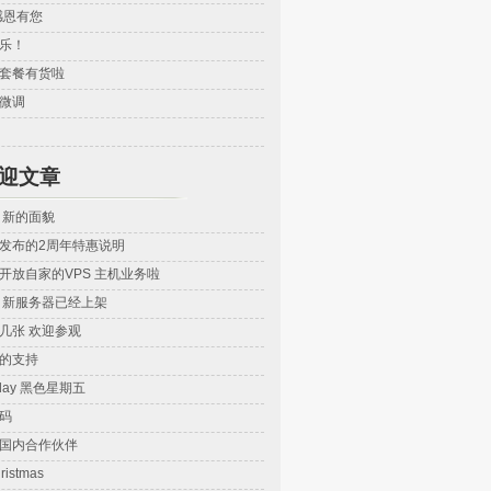
感恩有您
乐！
套餐有货啦
微调
迎文章
 新的面貌
发布的2周年特惠说明
开放自家的VPS 主机业务啦
vps 新服务器已经上架
几张 欢迎参观
的支持
riday 黑色星期五
码
ez 国内合作伙伴
ristmas