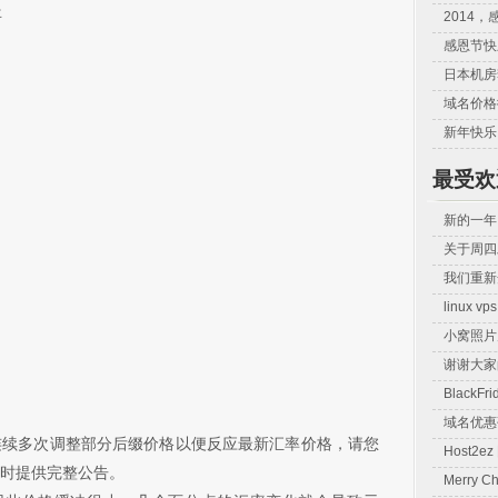
年
2014，
感恩节快
日本机房
域名价格
新年快乐
最受欢
新的一年
关于周四
我们重新
linux 
小窝照片
谢谢大家
BlackF
域名优惠
连续多次调整部分后缀价格以便反应最新汇率价格，请您
Host2
时提供完整公告。
Merry Ch