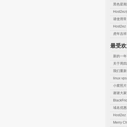
黑色星期
Host2
请使用常
Host2
虎年吉祥
最受欢
新的一年
关于周四
我们重新
linux 
小窝照片
谢谢大家
BlackF
域名优惠
Host2
Merry Ch