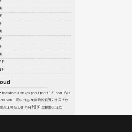
9月
8月
7月
6月
5月
4月
3月
2月
12月
11月
loud
z
hostshare
liunx vps
peer1
peer1主机
peer1合租
s2ez
xen
二周年
优惠
免费
删除顽固文件
国庆放
维护
推介返现
新套餐
条例
虚拟主机
退款