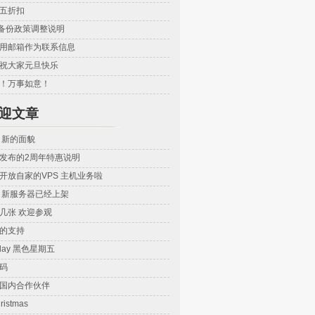
五折扣
ez备份政策调整说明
用邮箱作为联系信息
ez 祝大家元旦快乐
！万事如意！
迎文章
 新的面貌
发布的2周年特惠说明
开放自家的VPS 主机业务啦
vps 新服务器已经上架
几张 欢迎参观
的支持
riday 黑色星期五
码
ez 国内合作伙伴
ristmas