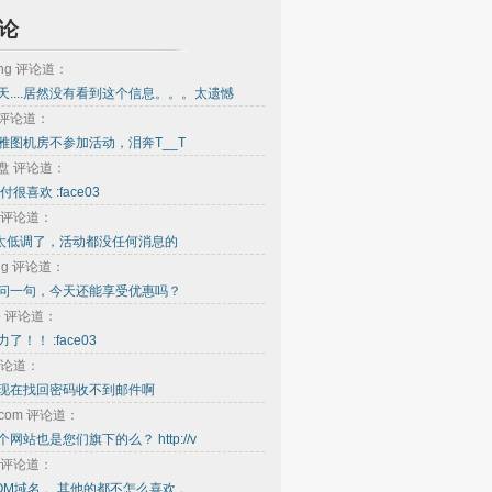
论
ing 评论道：
天....居然没有看到这个信息。。。太遗憾
e 评论道：
雅图机房不参加活动，泪奔T__T
盘 评论道：
付很喜欢 :face03
ou 评论道：
.......太低调了，活动都没任何消息的
ong 评论道：
问一句，今天还能享受优惠吗？
oo 评论道：
了！！ :face03
评论道：
现在找回密码收不到邮件啊
o.com 评论道：
网站也是您们旗下的么？ http://v
 评论道：
OM域名 。其他的都不怎么喜欢 。