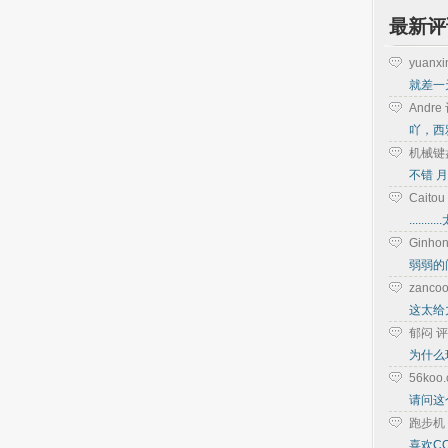
最新评
yuanx
就差一
Andr
吖，西
机械键
不错 月
Cait
....
Ginh
弱弱的
zanc
这太给力
郁闷 
为什么
56ko
请问这个
跑步机
喜欢C